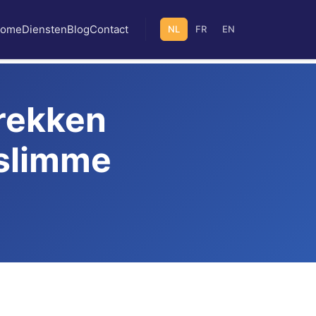
ome
Diensten
Blog
Contact
NL
FR
EN
rekken
 slimme