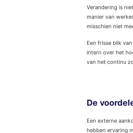
Verandering is nie
manier van werken
misschien niet me
Een frisse blik va
intern over het h
van het continu zo
De voordele
Een externe aanko
hebben ervaring me