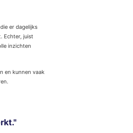
ie er dagelijks
 Echter, juist
le inzichten
jn en kunnen vaak
ren.
rkt."