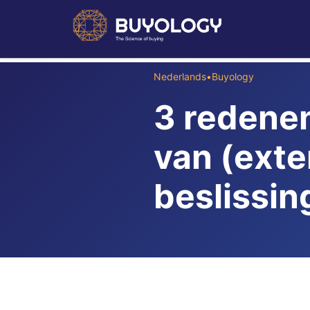
Nederlands
•
Buyology
3 redene
van (ext
beslissing