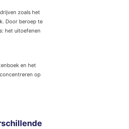
rijven zoals het
uk. Door beroep te
is: het uitoefenen
stenboek en het
t concentreren op
rschillende