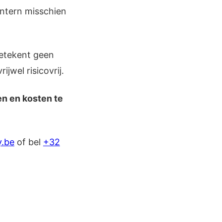
intern misschien
betekent geen
jwel risicovrij.
en en kosten te
y.be
of bel
+32