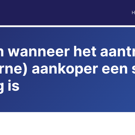
H
n wanneer het aant
erne) aankoper een
 is