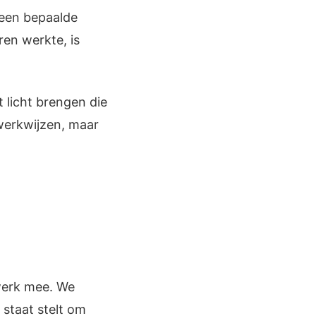
 een bepaalde
en werkte, is
t licht brengen die
werkwijzen, maar
twerk mee. We
 staat stelt om